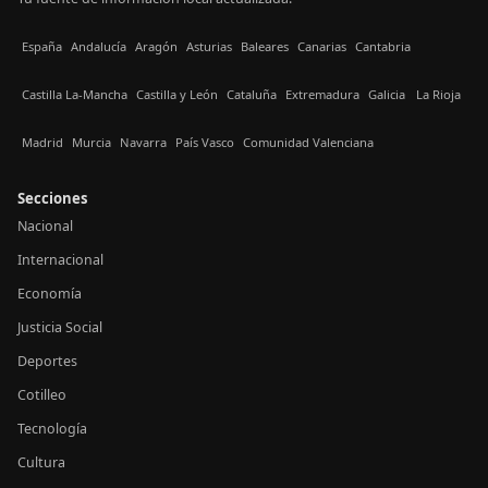
España
Andalucía
Aragón
Asturias
Baleares
Canarias
Cantabria
Castilla La-Mancha
Castilla y León
Cataluña
Extremadura
Galicia
La Rioja
Madrid
Murcia
Navarra
País Vasco
Comunidad Valenciana
Secciones
Nacional
Internacional
Economía
Justicia Social
Deportes
Cotilleo
Tecnología
Cultura