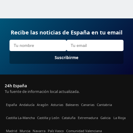
Recibe las noticias de España en tu email
Suscribirme
24h España
Tu fuente de información local actualizada.
España
Andalucía
Aragón
Asturias
Baleares
Canarias
Cantabria
Castilla La-Mancha
Castilla y León
Cataluña
Extremadura
Galicia
La Rioja
Madrid
Murcia
Navarra
País Vasco
Comunidad Valenciana