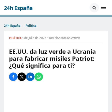
24h España
24h España
›
Política
8 de Julio de 2026 · 18:16h
2 min de lectura
POLÍTICA
EE.UU. da luz verde a Ucrania
para fabricar misiles Patriot:
¿Qué significa para ti?