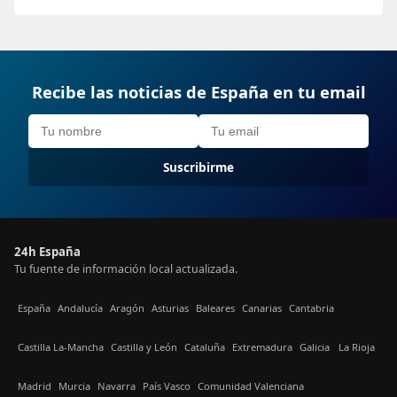
Recibe las noticias de España en tu email
Suscribirme
24h España
Tu fuente de información local actualizada.
España
Andalucía
Aragón
Asturias
Baleares
Canarias
Cantabria
Castilla La-Mancha
Castilla y León
Cataluña
Extremadura
Galicia
La Rioja
Madrid
Murcia
Navarra
País Vasco
Comunidad Valenciana