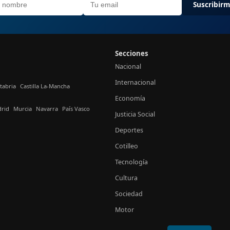
Suscribir
Secciones
Nacional
Internacional
tabria
Castilla La-Mancha
Economía
rid
Murcia
Navarra
País Vasco
Justicia Social
Deportes
Cotilleo
Tecnología
Cultura
Sociedad
Motor