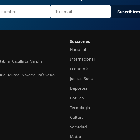
Suscribir
Secciones
Nacional
Internacional
tabria
Castilla La-Mancha
Economía
rid
Murcia
Navarra
País Vasco
Justicia Social
Deportes
Cotilleo
Tecnología
Cultura
Sociedad
Motor