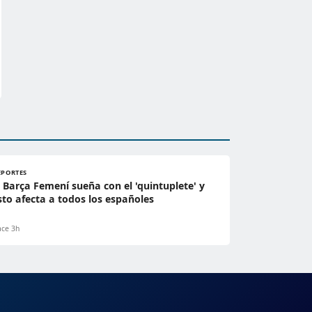
EPORTES
l Barça Femení sueña con el 'quintuplete' y
sto afecta a todos los españoles
ce 3h