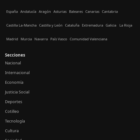
España
Andalucía
Aragón
Asturias
Baleares
Canarias
Cantabria
Castilla La-Mancha
Castilla y León
Cataluña
Extremadura
Galicia
La Rioja
Madrid
Murcia
Navarra
País Vasco
Comunidad Valenciana
Secciones
Nacional
Internacional
Economía
Justicia Social
Deportes
Cotilleo
Tecnología
Cultura