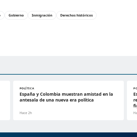
o
Gobierno
Inmigración
Derechos históricos
POLÍTICA
P
España y Colombia muestran amistad en la
E
antesala de una nueva era política
r
f
Hace 2h
Ha