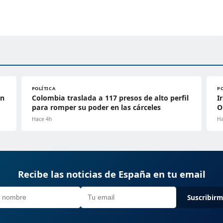
POLÍTICA
P
en
Colombia traslada a 117 presos de alto perfil
I
para romper su poder en las cárceles
O
Hace 4h
Ha
Recibe las noticias de España en tu email
Suscribir