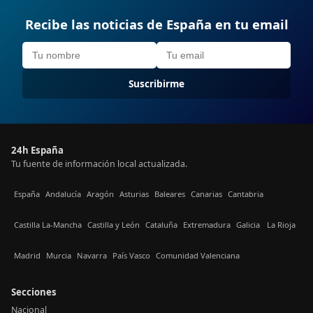
Recibe las noticias de España en tu email
Suscribirme
24h España
Tu fuente de información local actualizada.
España
Andalucía
Aragón
Asturias
Baleares
Canarias
Cantabria
Castilla La-Mancha
Castilla y León
Cataluña
Extremadura
Galicia
La Rioja
Madrid
Murcia
Navarra
País Vasco
Comunidad Valenciana
Secciones
Nacional