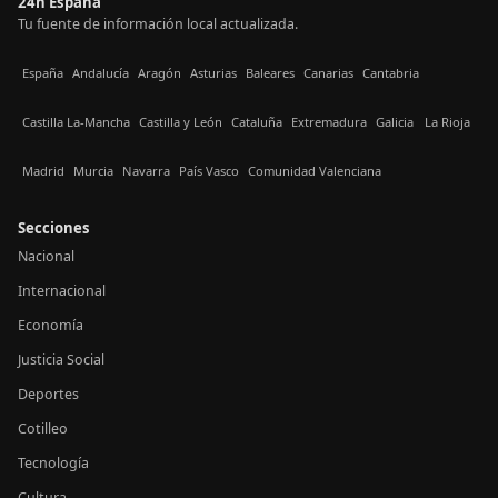
24h España
Tu fuente de información local actualizada.
España
Andalucía
Aragón
Asturias
Baleares
Canarias
Cantabria
Castilla La-Mancha
Castilla y León
Cataluña
Extremadura
Galicia
La Rioja
Madrid
Murcia
Navarra
País Vasco
Comunidad Valenciana
Secciones
Nacional
Internacional
Economía
Justicia Social
Deportes
Cotilleo
Tecnología
Cultura