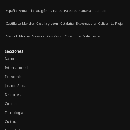
España
Andalucía
Aragón
Asturias
Baleares
Canarias
Cantabria
Castilla La-Mancha
Castilla y León
Cataluña
Extremadura
Galicia
La Rioja
Madrid
Murcia
Navarra
País Vasco
Comunidad Valenciana
Secciones
Nacional
Internacional
Economía
Justicia Social
Deportes
Cotilleo
Tecnología
Cultura