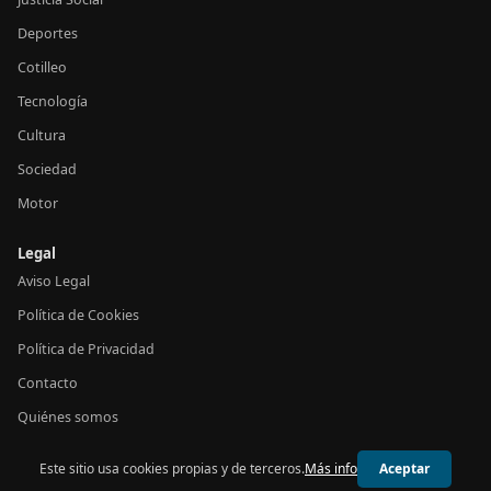
Deportes
Cotilleo
Tecnología
Cultura
Sociedad
Motor
Legal
Aviso Legal
Política de Cookies
Política de Privacidad
Contacto
Quiénes somos
Este sitio usa cookies propias y de terceros.
Más info
Aceptar
© 2026 24h España