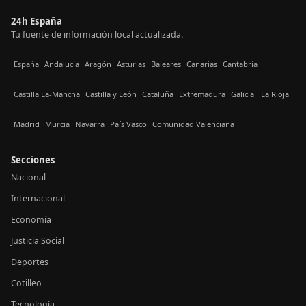
24h España
Tu fuente de información local actualizada.
España
Andalucía
Aragón
Asturias
Baleares
Canarias
Cantabria
Castilla La-Mancha
Castilla y León
Cataluña
Extremadura
Galicia
La Rioja
Madrid
Murcia
Navarra
País Vasco
Comunidad Valenciana
Secciones
Nacional
Internacional
Economía
Justicia Social
Deportes
Cotilleo
Tecnología