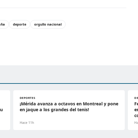
aña
deporte
orgullo nacional
DEPORTES
D
¡Mérida avanza a octavos en Montreal y pone
F
su
en jaque a los grandes del tenis!
e
c
Hace 11h
Ha