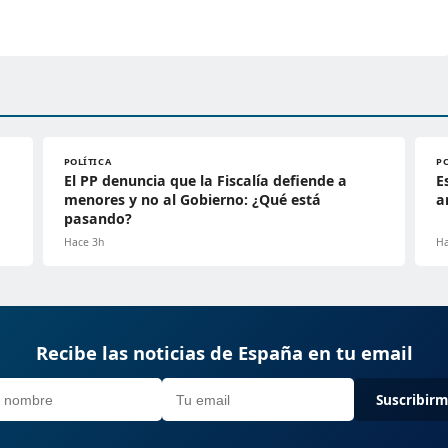
POLÍTICA
P
El PP denuncia que la Fiscalía defiende a
E
menores y no al Gobierno: ¿Qué está
a
pasando?
Hace 3h
Ha
Recibe las noticias de España en tu email
Suscribir