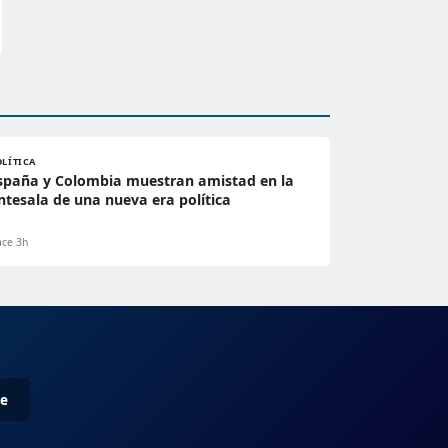
OLÍTICA
spaña y Colombia muestran amistad en la
ntesala de una nueva era política
ce 3h
me