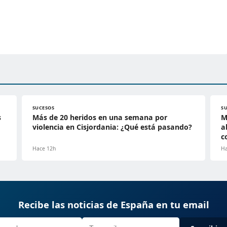
SUCESOS
S
s
Más de 20 heridos en una semana por
M
violencia en Cisjordania: ¿Qué está pasando?
a
c
Hace 12h
Ha
Recibe las noticias de España en tu email