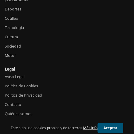
Deportes
Cotilleo
Tecnología
Cultura
Sociedad
Motor
Legal
Aviso Legal
Política de Cookies
Política de Privacidad
Contacto
Quiénes somos
Este sitio usa cookies propias y de terceros.
Más info
Aceptar
© 2026 24h España