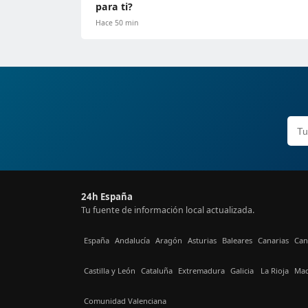
para ti?
Hace 50 min
24h España
Tu fuente de información local actualizada.
España
Andalucía
Aragón
Asturias
Baleares
Canarias
Can
Castilla y León
Cataluña
Extremadura
Galicia
La Rioja
Mad
Comunidad Valenciana