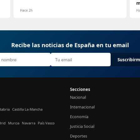
m
Hace 2h
Ha
Recibe las noticias de España en tu email
Suscribir
Secciones
Nacional
Internacional
tabria
Castilla La-Mancha
Economía
rid
Murcia
Navarra
País Vasco
Justicia Social
Deportes