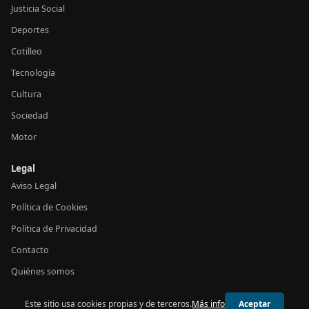
Justicia Social
Deportes
Cotilleo
Tecnología
Cultura
Sociedad
Motor
Legal
Aviso Legal
Política de Cookies
Política de Privacidad
Contacto
Quiénes somos
Este sitio usa cookies propias y de terceros.
Más info
Aceptar
© 2026 24h España