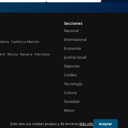
Secciones
Nacional
Internacional
tabria
Castilla La-Mancha
Economía
rid
Murcia
Navarra
País Vasco
Justicia Social
Deportes
Cotilleo
Tecnología
Cultura
Sociedad
Motor
Este sitio usa cookies propias y de terceros.
Más info
Aceptar
© 2026 24h España