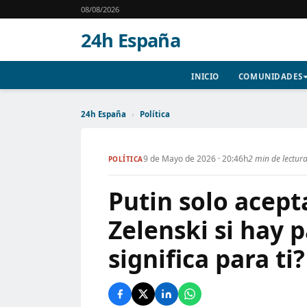
08/08/2026
24h España
INICIO
COMUNIDADES
24h España
›
Política
9 de Mayo de 2026 · 20:46h
2 min de lectur
POLÍTICA
Putin solo acept
Zelenski si hay p
significa para ti?