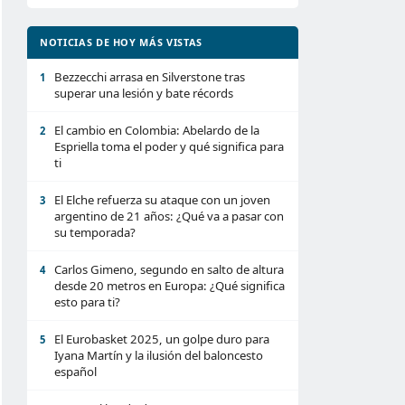
NOTICIAS DE HOY MÁS VISTAS
Bezzecchi arrasa en Silverstone tras
1
superar una lesión y bate récords
El cambio en Colombia: Abelardo de la
2
Espriella toma el poder y qué significa para
ti
El Elche refuerza su ataque con un joven
3
argentino de 21 años: ¿Qué va a pasar con
su temporada?
Carlos Gimeno, segundo en salto de altura
4
desde 20 metros en Europa: ¿Qué significa
esto para ti?
El Eurobasket 2025, un golpe duro para
5
Iyana Martín y la ilusión del baloncesto
español