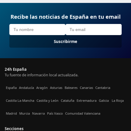
Recibe las noticias de España en tu email
Suscribirme
24h España
Tu fuente de información local actualizada.
España
Andalucía
Aragón
Asturias
Baleares
Canarias
Cantabria
Castilla La-Mancha
Castilla y León
Cataluña
Extremadura
Galicia
La Rioja
Madrid
Murcia
Navarra
País Vasco
Comunidad Valenciana
Secciones