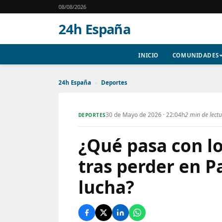
08/08/2026
24h España
INICIO
COMUNIDADES
24h España
›
Deportes
30 de Mayo de 2026 · 22:04h
2 min de lect
DEPORTES
¿Qué pasa con l
tras perder en Pa
lucha?