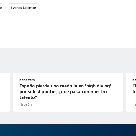
e
Jóvenes talentos
DEPORTES
D
España pierde una medalla en 'high diving'
C
por solo 4 puntos, ¿qué pasa con nuestro
t
talento?
Hace 3h
Ha