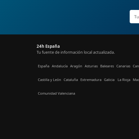
24h España
Tu fuente de información local actualizada.
España
Andalucía
Aragón
Asturias
Baleares
Canarias
Can
Castilla y León
Cataluña
Extremadura
Galicia
La Rioja
Mad
Comunidad Valenciana