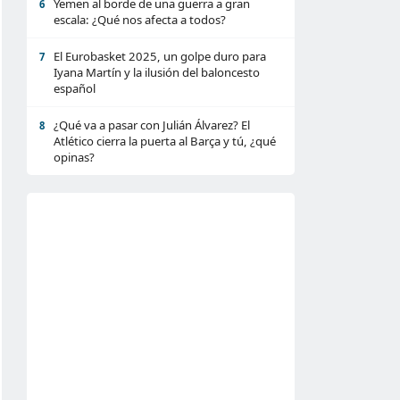
Yemen al borde de una guerra a gran
6
escala: ¿Qué nos afecta a todos?
El Eurobasket 2025, un golpe duro para
7
Iyana Martín y la ilusión del baloncesto
español
¿Qué va a pasar con Julián Álvarez? El
8
Atlético cierra la puerta al Barça y tú, ¿qué
opinas?