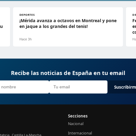
DEPORTES
D
¡Mérida avanza a octavos en Montreal y pone
F
su
en jaque a los grandes del tenis!
e
c
Hace 3h
Ha
Recibe las noticias de España en tu email
Suscribir
Secciones
Nacional
Internacional
tabria
Castilla La-Mancha