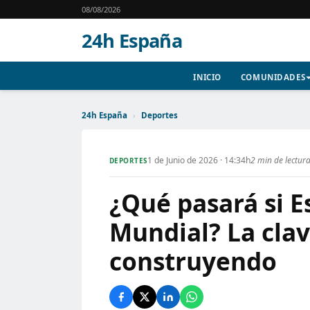
08/08/2026
24h España
INICIO
COMUNIDADES
24h España
›
Deportes
1 de Junio de 2026 · 14:34h
2 min de lectur
DEPORTES
¿Qué pasará si E
Mundial? La clav
construyendo