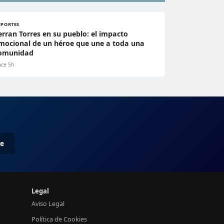
EPORTES
erran Torres en su pueblo: el impacto
mocional de un héroe que une a toda una
omunidad
ce 5h
me
Legal
Aviso Legal
Política de Cookies