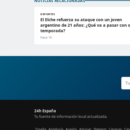
NOTICIAS RELACIONADAS
DEPORTES
El Elche refuerza su ataque con un joven
argentino de 21 años: ¿Qué va a pasar con 
temporada?
Hace 1h
24h España
Tu fuente de información local actualizada.
España
Andalucía
Aragón
Asturias
Baleares
Canarias
Can