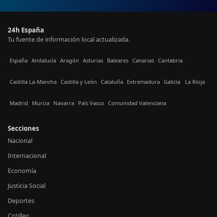
24h España
Tu fuente de información local actualizada.
España
Andalucía
Aragón
Asturias
Baleares
Canarias
Cantabria
Castilla La-Mancha
Castilla y León
Cataluña
Extremadura
Galicia
La Rioja
Madrid
Murcia
Navarra
País Vasco
Comunidad Valenciana
Secciones
Nacional
Internacional
Economía
Justicia Social
Deportes
Cotilleo