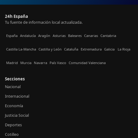
24h España
Tu fuente de información local actualizada.
España
Andalucía
Aragón
Asturias
Baleares
Canarias
Cantabria
Castilla La-Mancha
Castilla y León
Cataluña
Extremadura
Galicia
La Rioja
Madrid
Murcia
Navarra
País Vasco
Comunidad Valenciana
Secciones
Nacional
Internacional
Economía
Justicia Social
Deportes
Cotilleo