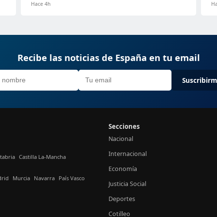
Hace 4h
Ha
Recibe las noticias de España en tu email
Suscribir
Secciones
Nacional
Internacional
tabria
Castilla La-Mancha
Economía
rid
Murcia
Navarra
País Vasco
Justicia Social
Deportes
Cotilleo