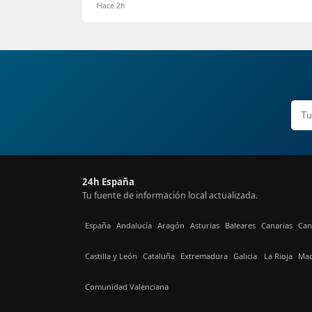
Hace 2h
24h España
Tu fuente de información local actualizada.
España
Andalucía
Aragón
Asturias
Baleares
Canarias
Can
Castilla y León
Cataluña
Extremadura
Galicia
La Rioja
Mad
Comunidad Valenciana