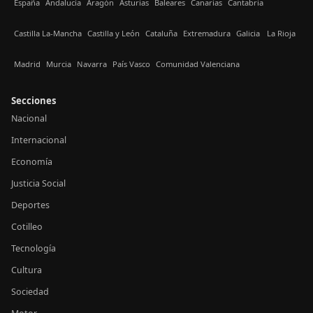
España
Andalucía
Aragón
Asturias
Baleares
Canarias
Cantabria
Castilla La-Mancha
Castilla y León
Cataluña
Extremadura
Galicia
La Rioja
Madrid
Murcia
Navarra
País Vasco
Comunidad Valenciana
Secciones
Nacional
Internacional
Economía
Justicia Social
Deportes
Cotilleo
Tecnología
Cultura
Sociedad