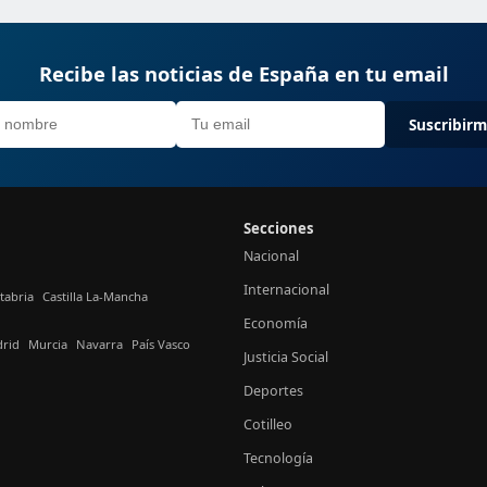
Recibe las noticias de España en tu email
Suscribir
Secciones
Nacional
Internacional
tabria
Castilla La-Mancha
Economía
rid
Murcia
Navarra
País Vasco
Justicia Social
Deportes
Cotilleo
Tecnología