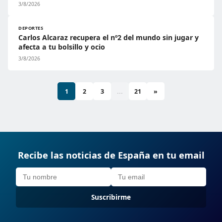
3/8/2026
DEPORTES
Carlos Alcaraz recupera el nº2 del mundo sin jugar y
afecta a tu bolsillo y ocio
3/8/2026
1
2
3
...
21
»
Recibe las noticias de España en tu email
Suscribirme