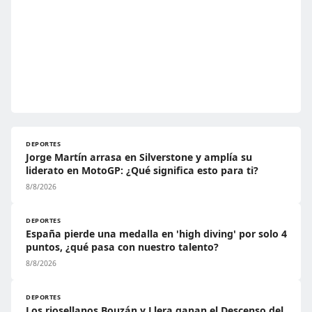
DEPORTES
Jorge Martín arrasa en Silverstone y amplía su
liderato en MotoGP: ¿Qué significa esto para ti?
8/8/2026
DEPORTES
España pierde una medalla en 'high diving' por solo 4
puntos, ¿qué pasa con nuestro talento?
8/8/2026
DEPORTES
Los riosellanos Bouzán y Llera ganan el Descenso del