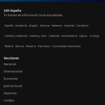
24h España
Tu fuente de información local actualizada.
España
Andalucía
Aragón
Asturias
Baleares
Canarias
Cantabria
Castilla La-Mancha
Castilla y León
Cataluña
Extremadura
Galicia
La Rioja
Madrid
Murcia
Navarra
País Vasco
Comunidad Valenciana
Secciones
Nacional
Internacional
Economía
Justicia Social
Deportes
Cotilleo