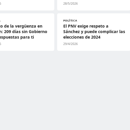
6
28/5/2026
A
POLÍTICA
to de la vergüenza en
El PNV exige respeto a
: 209 días sin Gobierno
Sánchez y puede complicar las
respuestas para ti
elecciones de 2024
6
29/4/2026