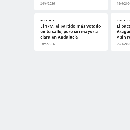
24/6/2026
18/6/202
POLÍTICA
POLÍTIC
El 17M, el partido más votado
El pac
en tu calle, pero sin mayoría
Aragón
clara en Andalucía
y sin 
18/5/2026
29/4/202