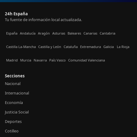
24h España
Tu fuente de información local actualizada.
España
Andalucía
Aragón
Asturias
Baleares
Canarias
Cantabria
Castilla La-Mancha
Castilla y León
Cataluña
Extremadura
Galicia
La Rioja
Madrid
Murcia
Navarra
País Vasco
Comunidad Valenciana
Secciones
Nacional
Internacional
Economía
Justicia Social
Deportes
Cotilleo