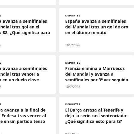
S
DEPORTES
 avanza a semifinales
España avanza a semifinales
ndial tras gol en el
del Mundial tras un gol de oro
 88: ¿Qué significa para
en el último minuto
6
10/7/2026
S
DEPORTES
 avanza a semifinales
Francia elimina a Marruecos
ndial tras vencer a
del Mundial y avanza a
a en un duelo clave
semifinales por 3ª vez seguida
6
10/7/2026
S
DEPORTES
ça avanza a la final de
El Barça arrasa al Tenerife y
a Endesa tras vencer al
deja la serie casi sentenciada:
fe en un partido tenso
¿Qué significa esto para ti?