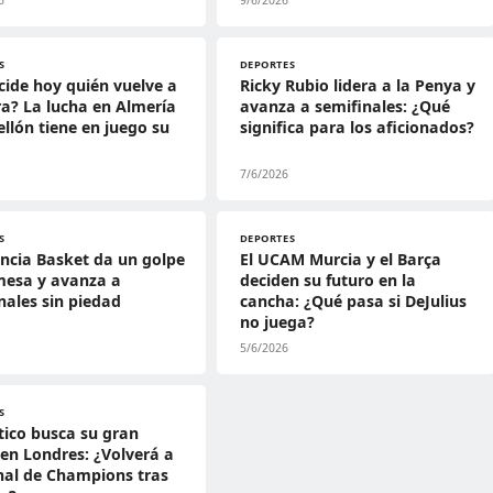
6
9/6/2026
S
DEPORTES
cide hoy quién vuelve a
Ricky Rubio lidera a la Penya y
a? La lucha en Almería
avanza a semifinales: ¿Qué
ellón tiene en juego su
significa para los aficionados?
7/6/2026
S
DEPORTES
encia Basket da un golpe
El UCAM Murcia y el Barça
mesa y avanza a
deciden su futuro en la
nales sin piedad
cancha: ¿Qué pasa si DeJulius
no juega?
5/6/2026
S
ético busca su gran
en Londres: ¿Volverá a
nal de Champions tras