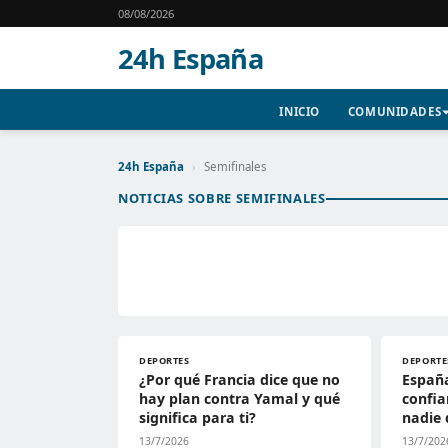
08/08/2026
24h España
INICIO
COMUNIDADES
24h España
›
Semifinales
NOTICIAS SOBRE SEMIFINALES
DEPORTES
DEPORTE
¿Por qué Francia dice que no
España
hay plan contra Yamal y qué
confia
significa para ti?
nadie 
13/7/2026
13/7/202