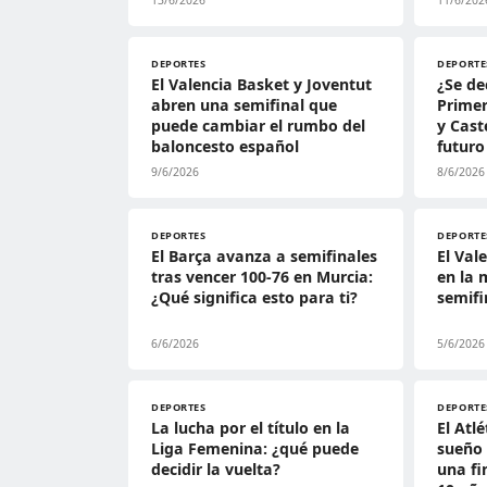
13/6/2026
11/6/202
DEPORTES
DEPORTE
El Valencia Basket y Joventut
¿Se de
abren una semifinal que
Primer
puede cambiar el rumbo del
y Cast
baloncesto español
futuro
9/6/2026
8/6/2026
DEPORTES
DEPORTE
El Barça avanza a semifinales
El Val
tras vencer 100-76 en Murcia:
en la 
¿Qué significa esto para ti?
semifi
6/6/2026
5/6/2026
DEPORTES
DEPORTE
La lucha por el título en la
El Atl
Liga Femenina: ¿qué puede
sueño 
decidir la vuelta?
una fi