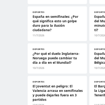
DEPORTES
DEPORTE
España en semifinales: ¿Por
España
qué significa esto un golpe
del Mu
duro para la ilusión
minuto
ciudadana?
ti?
11/7/2026
10/7/202
DEPORTES
DEPORTE
¿Por qué el duelo Inglaterra-
España
Noruega puede cambiar tu
del Mu
día a día en el Mundial?
Bélgic
10/7/2026
10/7/202
DEPORTES
DEPORTE
El Joventut en peligro: El
El Bar
Valencia arrasa en semifinales
la Lig
y puede dejarles fuera en 3
Teneri
partidos