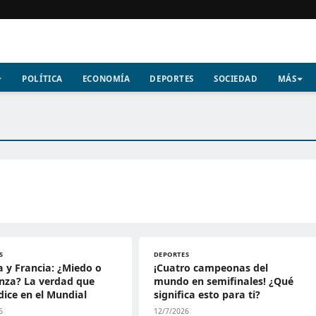
POLÍTICA
ECONOMÍA
DEPORTES
SOCIEDAD
MÁS
S
DEPORTES
 y Francia: ¿Miedo o
¡Cuatro campeonas del
nza? La verdad que
mundo en semifinales! ¿Qué
dice en el Mundial
significa esto para ti?
6
12/7/2026