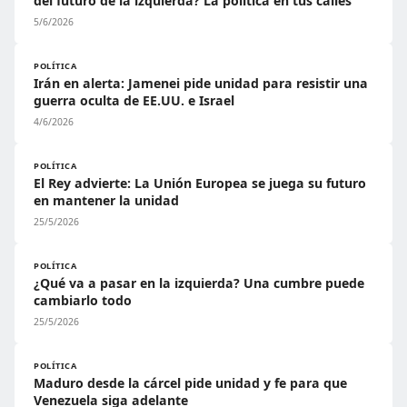
del futuro de la izquierda? La política en tus calles
5/6/2026
POLÍTICA
Irán en alerta: Jamenei pide unidad para resistir una
guerra oculta de EE.UU. e Israel
4/6/2026
POLÍTICA
El Rey advierte: La Unión Europea se juega su futuro
en mantener la unidad
25/5/2026
POLÍTICA
¿Qué va a pasar en la izquierda? Una cumbre puede
cambiarlo todo
25/5/2026
POLÍTICA
Maduro desde la cárcel pide unidad y fe para que
Venezuela siga adelante