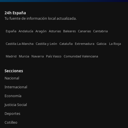
24h España
Tu fuente de información local actualizada.
España
Andalucía
Aragón
Asturias
Baleares
Canarias
Cantabria
Castilla La-Mancha
Castilla y León
Cataluña
Extremadura
Galicia
La Rioja
Madrid
Murcia
Navarra
País Vasco
Comunidad Valenciana
Secciones
Nacional
Internacional
Economía
Justicia Social
Deportes
Cotilleo