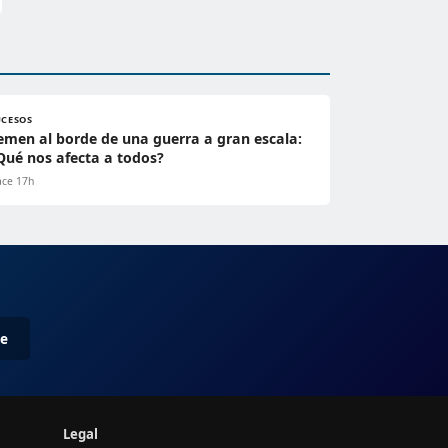
UCESOS
emen al borde de una guerra a gran escala:
Qué nos afecta a todos?
ce 17h
me
Legal