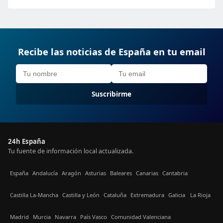
Recibe las noticias de España en tu email
Suscribirme
24h España
Tu fuente de información local actualizada.
España
Andalucía
Aragón
Asturias
Baleares
Canarias
Cantabria
Castilla La-Mancha
Castilla y León
Cataluña
Extremadura
Galicia
La Rioja
Madrid
Murcia
Navarra
País Vasco
Comunidad Valenciana