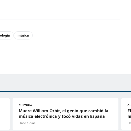
ología
música
CULTURA
C
Muere William Orbit, el genio que cambió la
E
música electrónica y tocó vidas en España
h
Hace 1 días
Ha