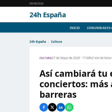
09/08/2026
24h España
INICIO
COMUNIDADES
24h España
›
Cultura
27 de Mayo de 2026 · 17:48h
2 min de lectu
CULTURA
Así cambiará tu 
conciertos: más 
barreras