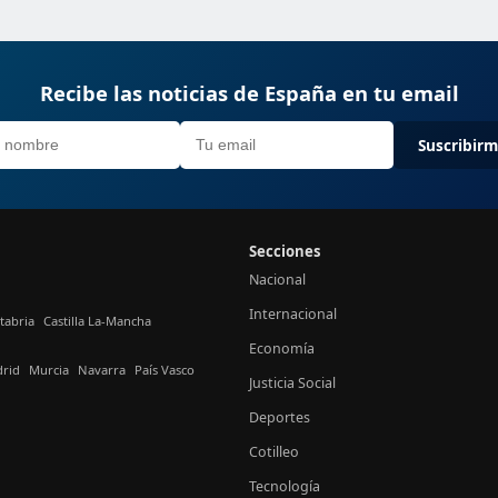
Recibe las noticias de España en tu email
Suscribir
Secciones
Nacional
Internacional
tabria
Castilla La-Mancha
Economía
rid
Murcia
Navarra
País Vasco
Justicia Social
Deportes
Cotilleo
Tecnología