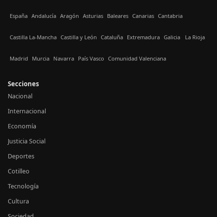
España
Andalucía
Aragón
Asturias
Baleares
Canarias
Cantabria
Castilla La-Mancha
Castilla y León
Cataluña
Extremadura
Galicia
La Rioja
Madrid
Murcia
Navarra
País Vasco
Comunidad Valenciana
Secciones
Nacional
Internacional
Economía
Justicia Social
Deportes
Cotilleo
Tecnología
Cultura
Sociedad