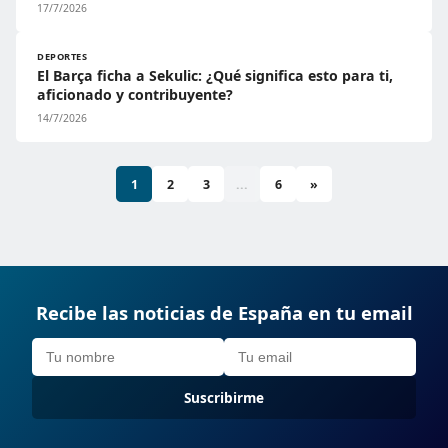
17/7/2026
DEPORTES
El Barça ficha a Sekulic: ¿Qué significa esto para ti,
aficionado y contribuyente?
14/7/2026
1
2
3
...
6
»
Recibe las noticias de España en tu email
Suscribirme