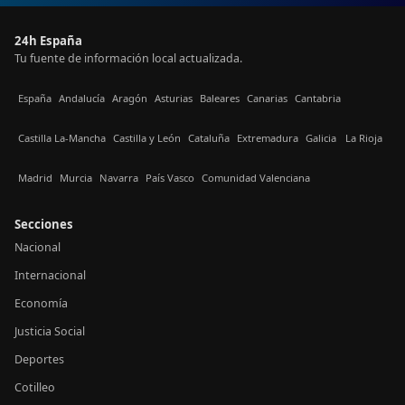
24h España
Tu fuente de información local actualizada.
España
Andalucía
Aragón
Asturias
Baleares
Canarias
Cantabria
Castilla La-Mancha
Castilla y León
Cataluña
Extremadura
Galicia
La Rioja
Madrid
Murcia
Navarra
País Vasco
Comunidad Valenciana
Secciones
Nacional
Internacional
Economía
Justicia Social
Deportes
Cotilleo