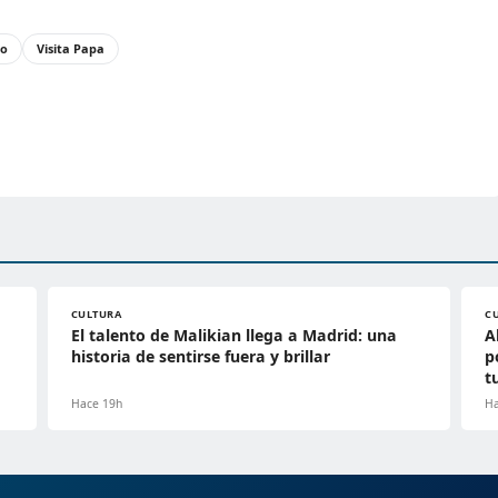
to
Visita Papa
CULTURA
C
El talento de Malikian llega a Madrid: una
A
historia de sentirse fuera y brillar
p
t
Hace 19h
Ha