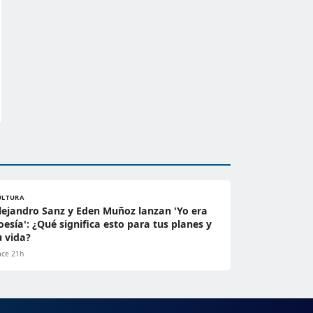
ULTURA
lejandro Sanz y Eden Muñoz lanzan 'Yo era
oesía': ¿Qué significa esto para tus planes y
u vida?
ce 21h