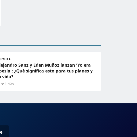
ULTURA
lejandro Sanz y Eden Muñoz lanzan 'Yo era
oesía': ¿Qué significa esto para tus planes y
u vida?
ce 1 días
me