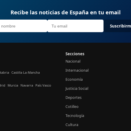
Recibe las noticias de España en tu email
Suscribir
Secciones
Nacional
Internacional
tabria
Castilla La-Mancha
Economía
rid
Murcia
Navarra
País Vasco
Justicia Social
Deportes
Cotilleo
Tecnología
Cultura