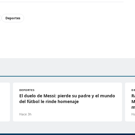
Deportes
DEPORTES
D
El duelo de Messi: pierde su padre y el mundo
R
del fútbol le rinde homenaje
M
m
Hace 3h
Ha