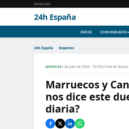
09/08/2026
24h España
INICIO
COMUNIDADES
24h España
›
Deportes
3 de Julio de 2026 · 19:52h
2 min de lectura
DEPORTES
Marruecos y Can
nos dice este du
diaria?