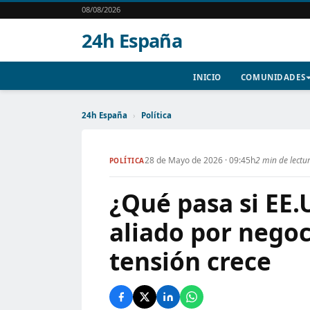
08/08/2026
24h España
INICIO
COMUNIDADES
24h España
›
Política
28 de Mayo de 2026 · 09:45h
2 min de lectu
POLÍTICA
¿Qué pasa si EE.
aliado por negoc
tensión crece