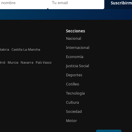
Suscribir
Secciones
Nacional
Internacional
tabria
Castilla La-Mancha
Economía
rid
Murcia
Navarra
País Vasco
Justicia Social
Deportes
Cotilleo
Tecnología
Cultura
Sociedad
Motor