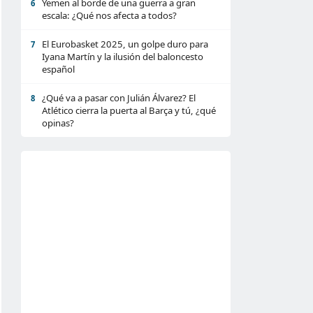
Yemen al borde de una guerra a gran
6
escala: ¿Qué nos afecta a todos?
El Eurobasket 2025, un golpe duro para
7
Iyana Martín y la ilusión del baloncesto
español
¿Qué va a pasar con Julián Álvarez? El
8
Atlético cierra la puerta al Barça y tú, ¿qué
opinas?