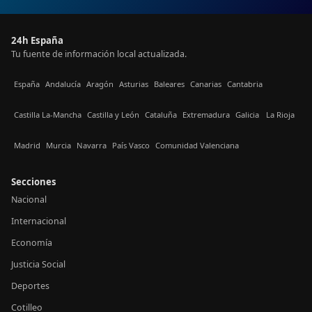
24h España
Tu fuente de información local actualizada.
España
Andalucía
Aragón
Asturias
Baleares
Canarias
Cantabria
Castilla La-Mancha
Castilla y León
Cataluña
Extremadura
Galicia
La Rioja
Madrid
Murcia
Navarra
País Vasco
Comunidad Valenciana
Secciones
Nacional
Internacional
Economía
Justicia Social
Deportes
Cotilleo