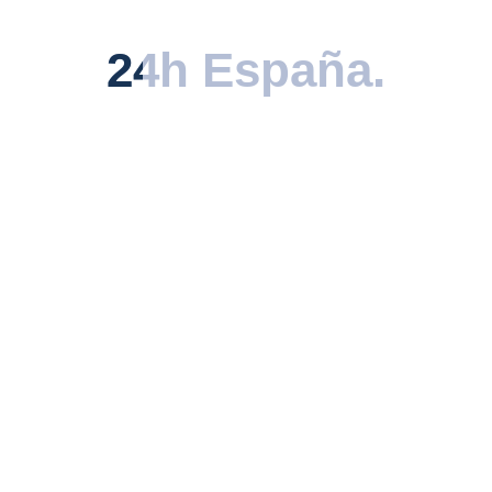
descubierta.
24h España
24h España
.
.